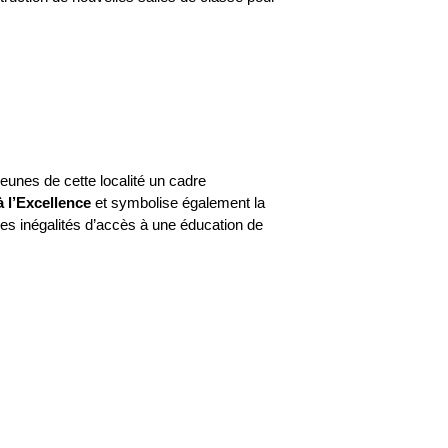
jeunes de cette localité un cadre
à l’Excellence
et symbolise également la
s inégalités d’accès à une éducation de
BancIA
Bonjour,
comment puis-je vous aider
aujourd'hui ?