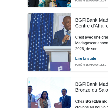
Publié le 15/06/2026 17:09
BGFIBank Mada
Centre d’Affai
C'est avec une gra
Madagascar annonce
2026, de son...
Lire la suite
Publié le 15/06/2026 16:51
BGFIBank Mad
Bronze du Sal
Chez 𝗕𝗚𝗙𝗜𝗕𝗮𝗻𝗸 
croyons au pouvoir 